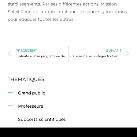
établissements. Par ses différentes actions, Mission
Soleil Réunion compte impliquer les jeunes générations
pour éduquer toutes les autres.
PRÉCÉDENT
SUIVANT
Évaluation d’un programme de prévention des risques solaires en milieu scolaire à la Réunion en 2016-2017
5 raisons de se protéger tout en étant « stylé » !
THÉMATIQUES
Grand public
Professeurs
Supports scientifiques