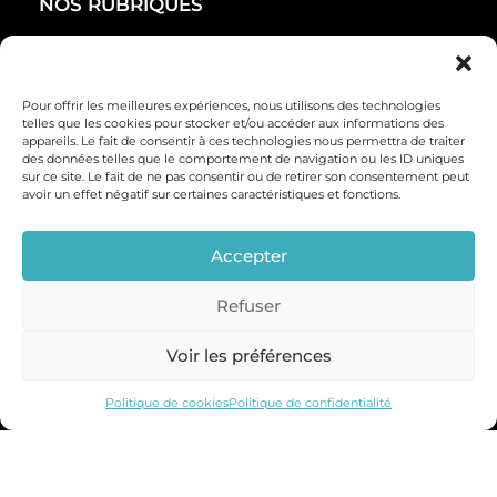
NOS RUBRIQUES
Accueil
Qui sommes-nous ?
Pour offrir les meilleures expériences, nous utilisons des technologies
École misolré
telles que les cookies pour stocker et/ou accéder aux informations des
appareils. Le fait de consentir à ces technologies nous permettra de traiter
Devenez adhérent
des données telles que le comportement de navigation ou les ID uniques
sur ce site. Le fait de ne pas consentir ou de retirer son consentement peut
CONTACT
avoir un effet négatif sur certaines caractéristiques et fonctions.
0693 45 24 57
Accepter
Formulaire de contact
hello@missionsoleilreunion.com
Refuser
SUIVEZ-NOUS
Voir les préférences
Politique de cookies
Politique de confidentialité
© Copyright 2022 MiSolRé. Tous droits réservés.