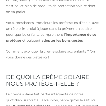
ité
c’est bel et bien de produits de protection solaire dont
on va parler.
)
Vous, mesdames, messieurs les professeurs d’école, avez
un rôle primordial à jouer dans la prévention solaire,
pour que les enfants comprennent l’
importance de se
protéger
et puissent
adopter les bons gestes
.
Comment expliquer la crème solaire aux enfants ? On
vous donne des pistes ici !
DE QUOI LA CRÈME SOLAIRE
NOUS PROTÈGE-T-ELLE ?
La crème solaire fait partie intégrante de notre
quotidien, surtout à La Réunion, parce qu’on le sait, ici
les
UV sont très puissants
. Si on sait qu’il est important